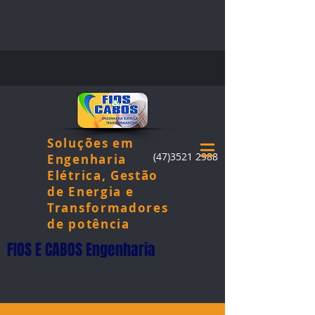
Soluções em
(47)3521 2988
Engenharia
Elétrica, Gestão
de Energia e
Transformadores
de potência
FIOS E CABOS Engenharia