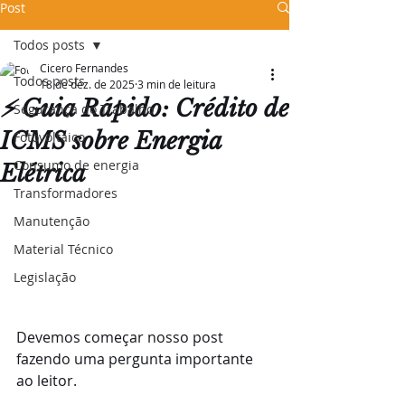
Post
Todos posts
Cicero Fernandes
Todos posts
18 de dez. de 2025
3 min de leitura
⚡ Guia Rápido: Crédito de
Segurança do Trabalho
ICMS sobre Energia
Fotovoltaico
Consumo de energia
Elétrica
Transformadores
Manutenção
Material Técnico
Legislação
Devemos começar nosso post 
fazendo uma pergunta importante 
ao leitor.