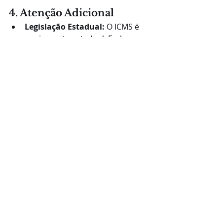
4. Atenção Adicional
Legislação Estadual:
 O ICMS é 
um imposto estadual. Embora a 
Lei Complementar (LC 87/96) 
estabeleça as normas gerais, 
cada estado (UF) pode ter regras 
específicas sobre a apropriação, 
a necessidade do laudo (ex: 
alguns estados presumem um 
percentual de crédito até um 
limite, sem a necessidade de 
laudo) e os procedimentos de 
lançamento. 
Sempre consulte a 
legislação do seu estado.
Mercado Livre de 
Energia:
 Empresas que migram 
para o Mercado Livre de Energia 
(ACL) mantêm o direito ao 