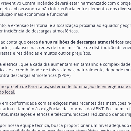
 Preventivo Contra Incêndio deverá estar harmonizado com o projet
ojetos, observando a não interferência entre elementos dos divers
olução mais econômica e funcional.
, a extensão territorial e a localização próxima ao equador geogr
r incidência de descargas atmosféricas.
dão conta que
cerca de 100 milhões de descargas atmosféricas
cae
ortes, colapsos nas redes de transmissão e de distribuição de ener
estas e residências e muitos outros prejuízos.
a elétrica , que a cada dia aumentam em tamanho e complexidade,
icas e a credibilidade de tais sistemas, naturalmente, depende mui
ontra descargas atmosféricas (SPDA).
no projeto de Para-raios, sistema de iluminação de emergência e s
o local.
o em conformidade com as edições mais recentes das instruções n
atarina e também às exigências das normas da ABNT. Possuem a f
ntos, instalações elétricas e telecomunicações reduzindo danos im
por nossa equipe técnica, busca proporcionar um nível adequado
a probabilidade de que uma descarga atmosférica venha a causar