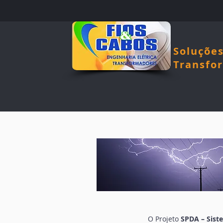
FIOS E
Soluções
Transfo
O Projeto
SPDA – Sist