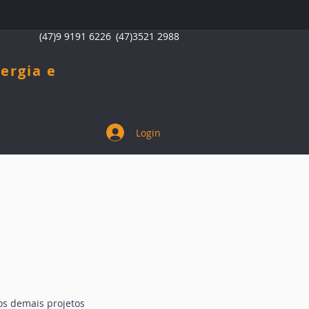
(47)9 9191 6226
(47)3521 2988
ergia e
Login
os demais projetos