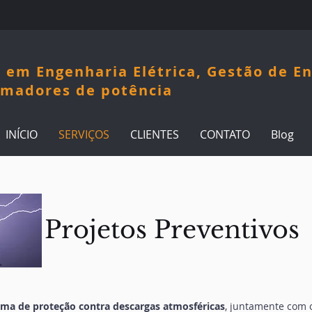
 CABOS Engenharia
 em Engenharia Elétrica, Gestão de En
rmadores de potência
INÍCIO
SERVIÇOS
CLIENTES
CONTATO
Blog
Projetos Preventivos
ema de proteção contra descargas atmosféricas
, juntamente com 